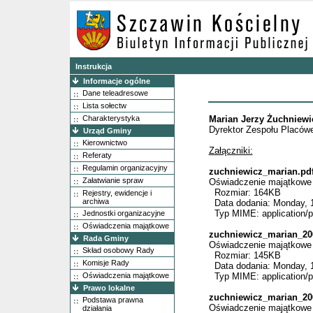
Instrukcja
Informacje ogólne
Dane teleadresowe
Lista sołectw
Charakterystyka
Marian Jerzy Żuchniewi
Dyrektor Zespołu Placów
Urząd Gminy
Kierownictwo
Załączniki:
Referaty
Regulamin organizacyjny
zuchniewicz_marian.pd
Załatwianie spraw
Oświadczenie majątkowe 
Rozmiar: 164KB
Rejestry, ewidencje i
archiwa
Data dodania: Monday, 1
Typ MIME: application/p
Jednostki organizacyjne
Oświadczenia majątkowe
zuchniewicz_marian_20
Rada Gminy
Oświadczenie majątkowe 
Skład osobowy Rady
Rozmiar: 145KB
Komisje Rady
Data dodania: Monday, 1
Oświadczenia majątkowe
Typ MIME: application/p
Prawo lokalne
zuchniewicz_marian_20
Podstawa prawna
Oświadczenie majątkowe 
działania