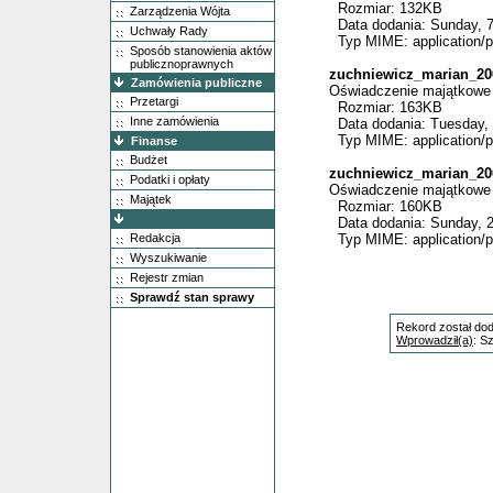
Rozmiar: 132KB
Zarządzenia Wójta
Data dodania: Sunday, 7
Uchwały Rady
Typ MIME: application/p
Sposób stanowienia aktów
publicznoprawnych
zuchniewicz_marian_20
Zamówienia publiczne
Oświadczenie majątkowe 
Przetargi
Rozmiar: 163KB
Inne zamówienia
Data dodania: Tuesday, 4
Typ MIME: application/p
Finanse
Budżet
zuchniewicz_marian_20
Podatki i opłaty
Oświadczenie majątkowe 
Majątek
Rozmiar: 160KB
Data dodania: Sunday, 2
Redakcja
Typ MIME: application/p
Wyszukiwanie
Rejestr zmian
Sprawdź stan sprawy
Rekord został do
Wprowadził(a)
: S